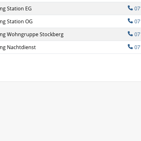
ung Station EG
07
ung Station OG
07
ung Wohngruppe Stockberg
07
ung Nachtdienst
07