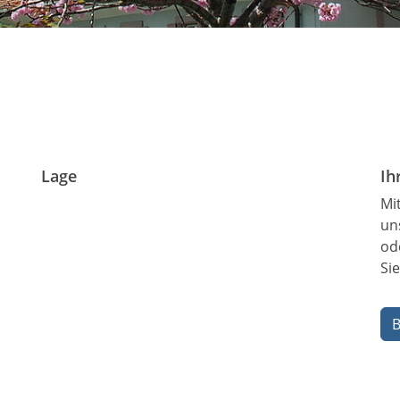
Lage
Ih
Mi
un
od
Si
B