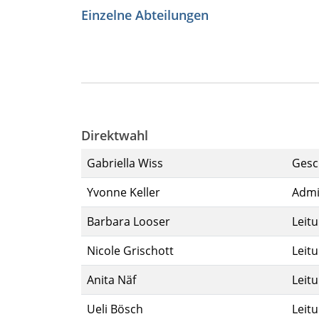
Einzelne Abteilungen
Direktwahl
Gabriella Wiss
Gesc
Yvonne Keller
Admin
Barbara Looser
Leit
Nicole Grischott
Leit
Anita Näf
Leit
Ueli Bösch
Leit