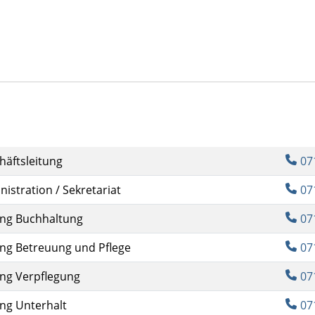
häftsleitung
07
istration / Sekretariat
07
ung Buchhaltung
07
ung Betreuung und Pflege
07
ung Verpflegung
07
ung Unterhalt
07